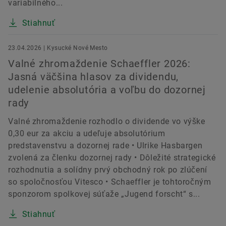
variabilného...
Stiahnuť
23.04.2026 | Kysucké Nové Mesto
Valné zhromaždenie Schaeffler 2026:
Jasná väčšina hlasov za dividendu,
udelenie absolutória a voľbu do dozornej
rady
Valné zhromaždenie rozhodlo o dividende vo výške
0,30 eur za akciu a udeľuje absolutórium
predstavenstvu a dozornej rade • Ulrike Hasbargen
zvolená za členku dozornej rady • Dôležité strategické
rozhodnutia a solídny prvý obchodný rok po zlúčení
so spoločnosťou Vitesco • Schaeffler je tohtoročným
sponzorom spolkovej súťaže „Jugend forscht“ s...
Stiahnuť