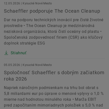
12.05.2026 | Kysucké Nové Mesto
Schaeffler podporuje The Ocean Cleanup
Dar na podporu technických inovácií pre čisté životné
prostredie • The Ocean Cleanup je medzinárodná
nezisková organizácia, ktorá čistí oceány od plastu •
Spoločenská zodpovednosť firiem (CSR) ako kľúčový
doplnok stratégie ESG
Stiahnuť
05.05.2026 | Kysucké Nové Mesto
Spoločnosť Schaeffler s dobrým začiatkom
roka 2026
Napriek náročným podmienkam na trhu bol obrat s
5,8 miliardami eur po úprave o menové vplyvy o 1,0 %
mierne nad hodnotou minulého roka • Marža EBIT
pred započítaním mimoriadnych položiek s 5,0 % nad