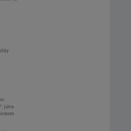
Bühl
+49 7223 941-5974
steffen.nielaender@schaeffler.co
Theresa Kronthaler
lity
Head of Communications
Division E-Mobility, Schaeffler
Vitesco Technologies GmbH
Regensburg
+49 151 52678082
on
theresa.kronthaler@mail.schaeffl
. júna
níckom
Marianna Obšivanová