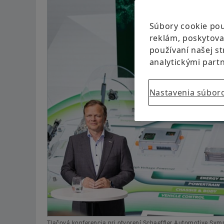
Súbory cookie pou
reklám, poskytovan
používaní našej s
analytickými part
Nastavenia súbor
Tlačová konferencia pri otvorení Schaeffler Automotive Sym