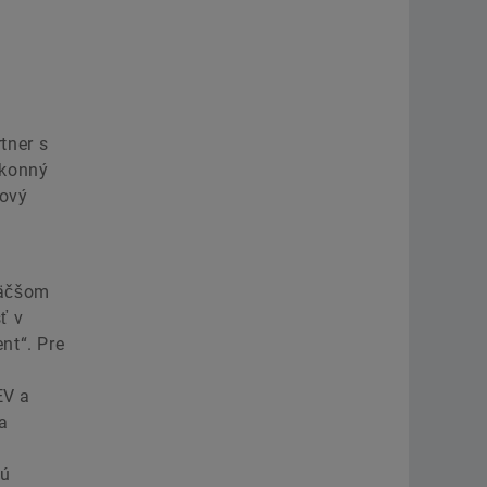
tner s
ýkonný
mový
väčšom
ť v
nt“. Pre
a
EV a
sa
jú