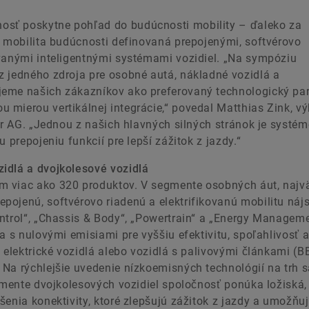
osť poskytne pohľad do budúcnosti mobility – ďaleko za
e mobilita budúcnosti definovaná prepojenými, softvérovo
ovanými inteligentnými systémami vozidiel. „Na sympóziu
z jedného zdroja pre osobné autá, nákladné vozidlá a
jeme našich zákazníkov ako preferovaný technologický par
 mierou vertikálnej integrácie,“ povedal Matthias Zink, v
ler AG. „Jednou z našich hlavných silných stránok je systé
 prepojeniu funkcií pre lepší zážitok z jazdy.“
idlá a dvojkolesové vozidlá
m viac ako 320 produktov. V segmente osobných áut, naj
ojenú, softvérovo riadenú a elektrifikovanú mobilitu nájs
ntrol“, „Chassis & Body“, „Powertrain“ a „Energy Manageme
a s nulovými emisiami pre vyššiu efektivitu, spoľahlivosť 
 elektrické vozidlá alebo vozidlá s palivovými článkami (B
Na rýchlejšie uvedenie nízkoemisných technológií na trh 
egmente dvojkolesových vozidiel spoločnosť ponúka ložiská,
šenia konektivity, ktoré zlepšujú zážitok z jazdy a umožňu