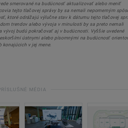
vede smerované na budúcnosť aktualizovať alebo meniť
covia tejto tlačovej správy by sa nemali nepomerným spô
, ktoré odrážajú výlučne stav k dátumu tejto tlačovej spr
adom trendov alebo vývoja v minulosti by sa preto nemali
 a vývoj budú pokračovať aj v budúcnosti. Vyššie uvedené
 neskoršími ústnymi alebo písomnými na budúcnosť orient
 konajúcich v jej mene.
PRÍSLUŠNÉ MÉDIA