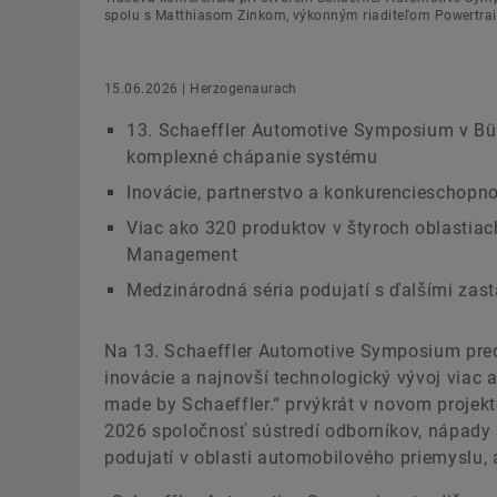
spolu s Matthiasom Zinkom, výkonným riaditeľom Powertrain
15.06.2026 | Herzogenaurach
13. Schaeffler Automotive Symposium v Bühl
komplexné chápanie systému
Inovácie, partnerstvo a konkurencieschopno
Viac ako 320 produktov v štyroch oblastiach
Management
Medzinárodná séria podujatí s ďalšími zas
Na 13. Schaeffler Automotive Symposium pre
inovácie a najnovší technologický vývoj viac
made by Schaeffler.“ prvýkrát v novom projek
2026 spoločnosť sústredí odborníkov, nápady
podujatí v oblasti automobilového priemyslu, 