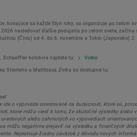
v, konajúce sa každé štyri roky, sa organizuje po celom sv
u 2026 nasledovať ďalšie podujatia po celom svete, začína 
Suzhou (Čína) od 4. do 6. novembra a Tokio (Japonsko) 2. 
3. Schaeffler kolokvia nájdete tu:
Video
a Stierleho a Matthiasa Zinka sú dostupné tu:
osť
ve ide o výpovede orientované na budúcnosť, ktoré sú, priro
nok, ktoré môžu viesť k tomu, že skutočné výsledky alebo v
a uvedených alebo zahrnutých vo výpovediach orientovaný
y sa môžu negatívne prejaviť na výsledku a finančných dôs
nte. Nejestvuje žiadny záväzok z dôvodu nových informác