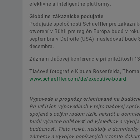
efektívne a inteligentné platformy.
Globálne zákaznícke podujatie
Podujatie spoločnosti Schaeffler pre zákazníko
otvorení v Bühli pre región Európa budú v rok
septembra v Detroite (USA), nasledovať bude 
decembra.
Záznam tlačovej konferencie pri príležitosti 1
Tlačové fotografie Klausa Rosenfelda, Thomas
www.schaeffler.com/de/executive-board
Výpovede a prognózy orientované na budúcn
Pri určitých výpovediach v tejto tlačovej sprá
spojené s celým radom rizík, neistôt a domnie
budú výrazne odlišovať od výsledkov a vývoj
budúcnosť. Tieto riziká, neistoty a domnienk
zámerov a vývojov popísaných v tomto dokume