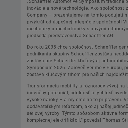
„Schaeffler Automotive Symposium tradične p
inovácie a nové technológie. Ako spoločnosť
Company – prezentujeme na tomto podujatí na
prvýkrát od úspešnej integrácie spoločnosti Vi
mechaniky a mechatroniky s novými odbornými 
predseda predstavenstva Schaeffler AG.
Do roku 2035 chce spoločnosť Schaeffler gene
podnikania skupiny Schaeffler zostáva neodde
zostáva pre Schaeffler kľúčový aj automobilo
Symposium 2026. Zároveň veríme v Európu, pr
zostáva kľúčovým trhom pre našich najdôležit
Transformácia mobility a rôznorodý vývoj na 
inovačný potenciál, odolnosť a rýchlosť uvede
vysoké nároky – a my sme na to pripravení. V
dodávateľským reťazcom, ako aj našej jedine
sériovej výroby. Týmto spôsobom aktívne form
komplexnej elektrifikácii,“ povedal Thomas Stie