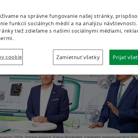
Digitálne riešenia
žívame na správne fungovanie našej stránky, prispôs
Ochrana značky
ie funkcií sociálnych médií a na analýzu návštevnosti.
tránky tiež zdieľame s našimi sociálnymi médiami, rekl
nermi.
ov cookie
Zamietnuť všetky
Prijať vše
posium 2026. Sprava doľava: Klaus Rosenfeld, predseda predstavenstva Scha