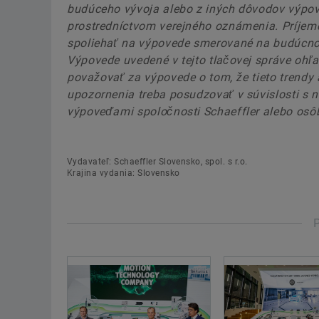
budúceho vývoja alebo z iných dôvodov výpo
prostredníctvom verejného oznámenia. Príjem
spoliehať na výpovede smerované na budúcnosť
Výpovede uvedené v tejto tlačovej správe ohľ
považovať za výpovede o tom, že tieto trendy
upozornenia treba posudzovať v súvislosti s
výpoveďami spoločnosti Schaeffler alebo osôb
Vydavateľ: Schaeffler Slovensko, spol. s r.o.
Krajina vydania: Slovensko