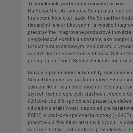
Technologickí partneri na rovnakej úrovni
Na Schaeffler Automotive Symposium spoločn
hranicami klasickej jazdy. Pre Schaeffler bud
riadenými, elektrifikovanými a vysoko integr
predstavíme integrované produktové inovácie 
dvojkolesové vozidlá a ukážeme, ako podporu
rozsiahlymi systémovými znalosťami a vysokou
riaditeľ divízie Powertrain & Chassis Schaeff
prístup spoločnosti Schaeffler k inteligentnému
Inovácie pre osobné automobily, nákladné voz
Schaeffler predstaví na Automotive Symposiu
zákazníckom segmente, možno riešenia pre prep
štyroch technologických klastroch „Vehicle Co
úžitkové vozidlá spoločnosť prezentuje riešeni
nákladovú efektívnosť, napríklad pre batériové
FCEV) a vodíkové spaľovacie motory (H2-ICE). 
predstavujú flexibilné prístupy k vývoju. V s
riadenie motora, automatické prevodovky a rie