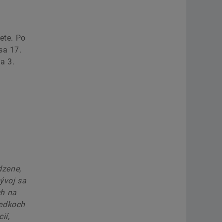
ete. Po
sa 17.
a 3.
dzene,
ývoj sa
ch na
ledkoch
ií,