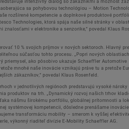
redstavuje intenzívny dialóg so zákazníkmi a možnosť zaž
 zaoberajúca sa pohybovou technológiou – Motion Technol
še rozšírené kompetencie a doplnkové produktové portfól
tesco Technologies, ktorá spája naše silné stránky v oblast
znalosťami v elektronike a senzorike,“ povedal Klaus Ros
rovať 10 % svojich príjmov v nových sektoroch. Hlavný p
liteľnou súčasťou tohto procesu. „Popri nových oblastiach
vý priemysel, ako pôsobivo ukazuje Schaeffler Automotive
etože mnohé naše inovácie vznikajú práve tu a pretože Eu
ejších zákazníkov,“ povedal Klaus Rosenfeld.
trhoch v jednotlivých regiónoch predstavujú vysoké nároky
nia produktov na trh. „Dynamický rozvoj našich trhov kladi
ďaka nášmu širokému portfóliu, globálnej prítomnosti a l
čnej systémovej kompetencii, dôsledne prenášame inovácie
ujeme transformáciu mobility – smerom k vyššej efektivit
rle, výkonný riaditeľ divízie E-Mobility Schaeffler AG.