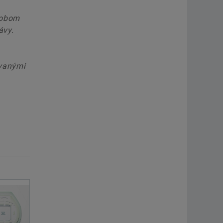
sobom
ávy.
ovanými