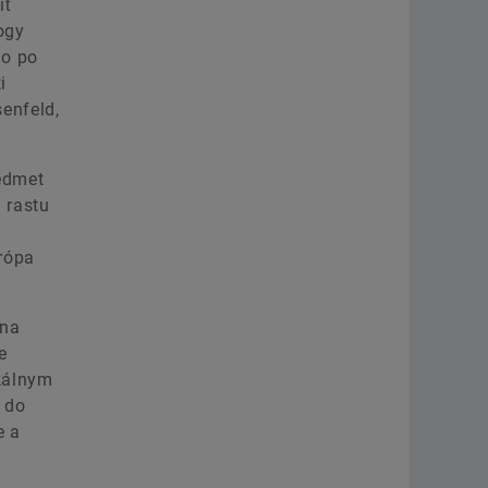
iť
ogy
Communication & Branding
io po
Slovak Republic
i
Schaeffler Kysuce, spol. s r.o.
enfeld,
Kysucké Nové Mesto
+421 41 420 - 5112 / 5110
redmet
 rastu
+421 +421 0908 997 944
obsivmri@schaeffler.com
rópa
 na
e
okálnym
 do
e a