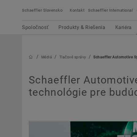
Schaeffler Slovensko
Kontakt
Schaeffler International
Hľadaný výraz
Spoločnosť
Produkty & Riešenia
Kariéra
Médiá
Spoločnosť
Produkty & Riešenia
Kariéra
Na našich mediálnych stránkach nájdu novinári,
zástupcovia médií a ostatní záujemcovia aktuál
správy, informácie o udalostiach, obrázky a vide
Médiá
Tlačové správy
Schaeffler Automotive S
o našej spoločnosti.
Schaeffler Automotiv
technológie pre budú