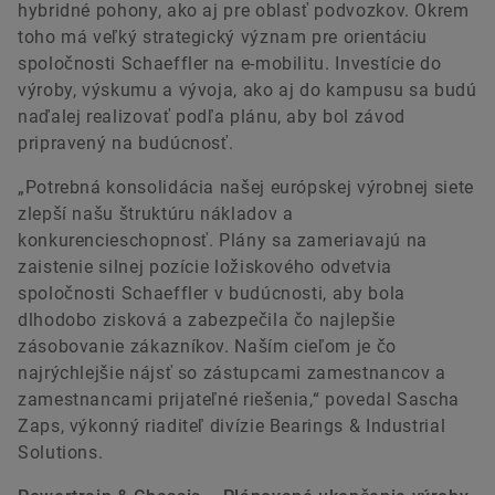
hybridné pohony, ako aj pre oblasť podvozkov. Okrem
toho má veľký strategický význam pre orientáciu
spoločnosti Schaeffler na e-mobilitu. Investície do
výroby, výskumu a vývoja, ako aj do kampusu sa budú
naďalej realizovať podľa plánu, aby bol závod
pripravený na budúcnosť.
„Potrebná konsolidácia našej európskej výrobnej siete
zlepší našu štruktúru nákladov a
konkurencieschopnosť. Plány sa zameriavajú na
zaistenie silnej pozície ložiskového odvetvia
spoločnosti Schaeffler v budúcnosti, aby bola
dlhodobo zisková a zabezpečila čo najlepšie
zásobovanie zákazníkov. Naším cieľom je čo
najrýchlejšie nájsť so zástupcami zamestnancov a
zamestnancami prijateľné riešenia,“ povedal Sascha
Zaps, výkonný riaditeľ divízie Bearings & Industrial
Solutions.