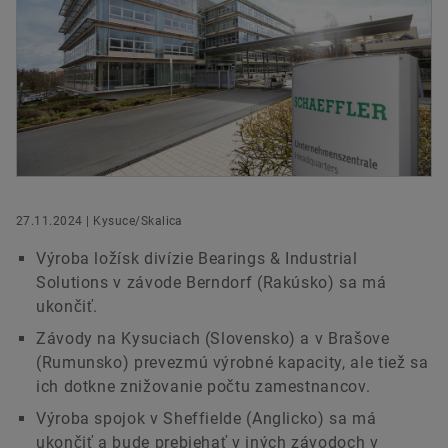
Humanoidné roboty
Akcie
Objednať teraz
Communication & Branding Slovak Republic
Digitálne riešenia
Schaeffler Kysuce, spol. s r.o.
Kysucké Nové Mesto
Ochrana značky
+421 41 420 - 5112 / 5110
+421 +421 0908 997 944
obsivmri@schaeffler.com
27.11.2024 | Kysuce/Skalica
Výroba ložísk divízie Bearings & Industrial
Solutions v závode Berndorf (Rakúsko) sa má
ukončiť.
Závody na Kysuciach (Slovensko) a v Brašove
(Rumunsko) prevezmú výrobné kapacity, ale tiež sa
ich dotkne znižovanie počtu zamestnancov.
Výroba spojok v Sheffielde (Anglicko) sa má
ukončiť a bude prebiehať v iných závodoch v