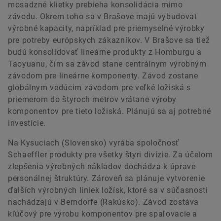
mosadzné klietky prebieha konsolidácia mimo
závodu. Okrem toho sa v Brašove majú vybudovať
výrobné kapacity, napríklad pre priemyselné výrobky
pre potreby európskych zákazníkov. V Brašove sa tiež
budú konsolidovať lineárne produkty z Homburgu a
Taoyuanu, čím sa závod stane centrálnym výrobným
závodom pre lineárne komponenty. Závod zostane
globálnym vedúcim závodom pre veľké ložiská s
priemerom do štyroch metrov vrátane výroby
komponentov pre tieto ložiská. Plánujú sa aj potrebné
investície.
Na Kysuciach (Slovensko) vyrába spoločnosť
Schaeffler produkty pre všetky štyri divízie. Za účelom
zlepšenia výrobných nákladov dochádza k úprave
personálnej štruktúry. Zároveň sa plánuje vytvorenie
ďalších výrobných liniek ložísk, ktoré sa v súčasnosti
nachádzajú v Berndorfe (Rakúsko). Závod zostáva
kľúčový pre výrobu komponentov pre spaľovacie a