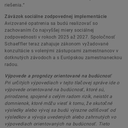
riešenia.“
Záväzok sociálne zodpovednej implementácie
Avizované opatrenia sa budú realizovať so
zachovaním čo najvyššej miery sociálnej
zodpovednosti v rokoch 2025 až 2027. Spoločnosť
Schaeffler teraz zahajuje zákonom vyžadované
konzultácie s volenými zástupcami zamestnancov v
dotknutých závodoch a s Európskou zamestnaneckou
radou.
Výpovede a prognózy orientované na budúcnosť
Pri určitých výpovediach v tejto tlačovej správe ide o
výpovede orientované na budúcnosť, ktoré sú,
prirodzene, spojené s celým radom rizík, neistôt a
domnienok, ktoré môžu viesť k tomu, že skutočné
výsledky alebo vývoj sa budú výrazne odlišovať od
výsledkov a vývoja uvedených alebo zahrnutých vo
výpovediach orientovaných na budúcnosť. Tieto