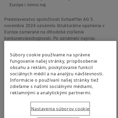
Európe i mimo nej.
Predstavenstvo spoločnosti Schaeffler AG 5.
novembra 2024 oznámilo štrukturálne opatrenia v
Európe zamerané na dlhodobé zvýšenie
konkurencieschopnosti. Po oznámení najviac
dotknutých závodov nachádzajúcich sa v Nemecku,
môžu byť zverejnené podrobnosti o štyroch ďalších
Súbory cookie používame na správne
zasiahnutých európskych závodoch.
fungovanie našej stránky, prispôsobenie
obsahu a reklám, poskytovanie funkcií
Štrukturálne opatrenia v Európe mimo Nemecka sú
sociálnych médií a na analýzu návštevnosti.
zamerané najmä na divíziu Bearings & Industrial
Informácie o používaní našej stránky tiež
Solutions, ktorá čelí pretrvávajúcej slabej ekonomike,
zdieľame s našimi sociálnymi médiami,
štrukturálnym problémom a zvýšenej intenzite
reklamnými a analytickými partnermi.
konkurencie. Okrem toho ide o opatrenia vyplývajúce
z prebiehajúcej transformácie dodávateľského
automobilového priemyslu, pričom sa zohľadňuje aj
Nastavenia súborov cookie
klesajúci objem technológie spaľovacích motorov v