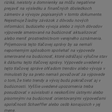
riziká, neistoty a domnienky sa môžu negatívne
prejaviť na výsledku a finančných dôsledkoch
zámerov a vývojov popísaných v tomto dokumente.
Nejestvuje žiadny záväzok z dôvodu nových
informácií, budúceho vývoja alebo z iných dôvodov
výpovede smerované na budúcnosť aktualizovať
alebo meniť prostredníctvom verejného oznámenia.
Príjemcovia tejto tlačovej správy by sa nemali
nepomerným spôsobom spoliehať na výpovede
smerované na budúcnosť, ktoré odrážajú výlučne stav
k dátumu tejto tlačovej správy. Výpovede uvedené v
tejto tlačovej správe ohľadom trendov alebo vývoja v
minulosti by sa preto nemali považovať za výpovede
o tom, že tieto trendy a vývoj budú pokračovať aj v
budúcnosti. Vyššie uvedené upozornenia treba
posudzovať v súvislosti s neskoršími ústnymi alebo
písomnými na budúcnosť orientovanými výpoveďami
spoločnosti Schaeffler alebo osôb konajúcich v jej
mene.