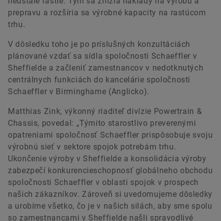
neustále rastie. Tým sa znížia náklady na výrobu a
prepravu a rozšíria sa výrobné kapacity na rastúcom
trhu.
V dôsledku toho je po príslušných konzultáciách
plánované vzdať sa sídla spoločnosti Schaeffler v
Sheffielde a začleniť zamestnancov v nedotknutých
centrálnych funkciách do kancelárie spoločnosti
Schaeffler v Birminghame (Anglicko).
Matthias Zink, výkonný riaditeľ divízie Powertrain &
Chassis, povedal: „Týmito starostlivo preverenými
opatreniami spoločnosť Schaeffler prispôsobuje svoju
výrobnú sieť v sektore spojok potrebám trhu.
Ukončenie výroby v Sheffielde a konsolidácia výroby
zabezpečí konkurencieschopnosť globálneho obchodu
spoločnosti Schaeffler v oblasti spojok v prospech
našich zákazníkov. Zároveň si uvedomujeme dôsledky
a urobíme všetko, čo je v našich silách, aby sme spolu
so zamestnancami v Sheffielde našli spravodlivé