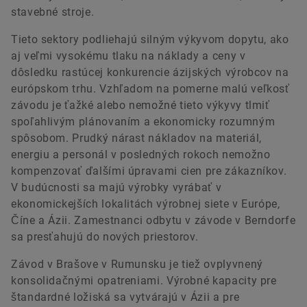
stavebné stroje.
Tieto sektory podliehajú silným výkyvom dopytu, ako
aj veľmi vysokému tlaku na náklady a ceny v
dôsledku rastúcej konkurencie ázijských výrobcov na
európskom trhu. Vzhľadom na pomerne malú veľkosť
závodu je ťažké alebo nemožné tieto výkyvy tlmiť
spoľahlivým plánovaním a ekonomicky rozumným
spôsobom. Prudký nárast nákladov na materiál,
energiu a personál v posledných rokoch nemožno
kompenzovať ďalšími úpravami cien pre zákazníkov.
V budúcnosti sa majú výrobky vyrábať v
ekonomickejších lokalitách výrobnej siete v Európe,
Číne a Ázii. Zamestnanci odbytu v závode v Berndorfe
sa presťahujú do nových priestorov.
Závod v Brašove v Rumunsku je tiež ovplyvnený
konsolidačnými opatreniami. Výrobné kapacity pre
štandardné ložiská sa vytvárajú v Ázii a pre