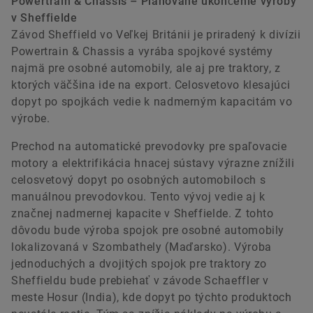
Powertrain & Chassis – Plánované ukončenie výroby
v Sheffielde
Závod Sheffield vo Veľkej Británii je priradený k divízii
Powertrain & Chassis a vyrába spojkové systémy
najmä pre osobné automobily, ale aj pre traktory, z
ktorých väčšina ide na export. Celosvetovo klesajúci
dopyt po spojkách vedie k nadmerným kapacitám vo
výrobe.
Prechod na automatické prevodovky pre spaľovacie
motory a elektrifikácia hnacej sústavy výrazne znížili
celosvetový dopyt po osobných automobiloch s
manuálnou prevodovkou. Tento vývoj vedie aj k
značnej nadmernej kapacite v Sheffielde. Z tohto
dôvodu bude výroba spojok pre osobné automobily
lokalizovaná v Szombathely (Maďarsko). Výroba
jednoduchých a dvojitých spojok pre traktory zo
Sheffieldu bude prebiehať v závode Schaeffler v
meste Hosur (India), kde dopyt po týchto produktoch