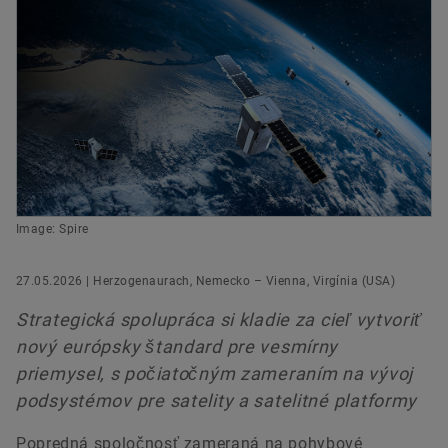
Humanoidné roboty
Akcie
Head of Group Communications & Public Affairs
Objednať teraz
Digitálne riešenia
Schaeffler Group
Schaeffler AG
Ochrana značky
Herzogenaurach
+49 9132 82-8901
axel.luedeke@schaeffler.com
Image: Spire
27.05.2026 | Herzogenaurach, Nemecko – Vienna, Virgínia (USA)
Strategická spolupráca si kladie za cieľ vytvoriť
nový európsky štandard pre vesmírny
priemysel, s počiatočným zameraním na vývoj
podsystémov pre satelity a satelitné platformy
Popredná spoločnosť zameraná na pohybové