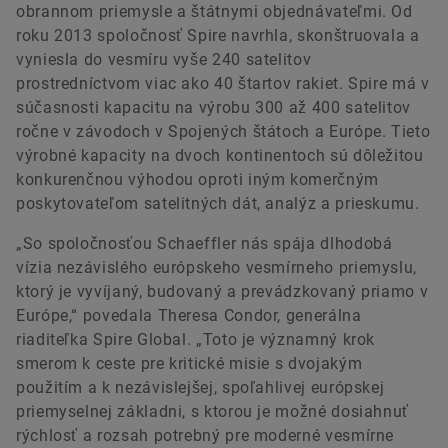
obrannom priemysle a štátnymi objednávateľmi. Od
roku 2013 spoločnosť Spire navrhla, skonštruovala a
Benjamin Hackman
vyniesla do vesmíru vyše 240 satelitov
prostredníctvom viac ako 40 štartov rakiet. Spire má v
súčasnosti kapacitu na výrobu 300 až 400 satelitov
Head of Investor Relations
ročne v závodoch v Spojených štátoch a Európe. Tieto
Benjamin.Hackman@spire.com
výrobné kapacity na dvoch kontinentoch sú dôležitou
konkurenčnou výhodou oproti iným komerčným
poskytovateľom satelitných dát, analýz a prieskumu.
„So spoločnosťou Schaeffler nás spája dlhodobá
vízia nezávislého európskeho vesmírneho priemyslu,
ktorý je vyvíjaný, budovaný a prevádzkovaný priamo v
Európe,“ povedala Theresa Condor, generálna
riaditeľka Spire Global. „Toto je významný krok
smerom k ceste pre kritické misie s dvojakým
použitím a k nezávislejšej, spoľahlivej európskej
priemyselnej základni, s ktorou je možné dosiahnuť
rýchlosť a rozsah potrebný pre moderné vesmírne