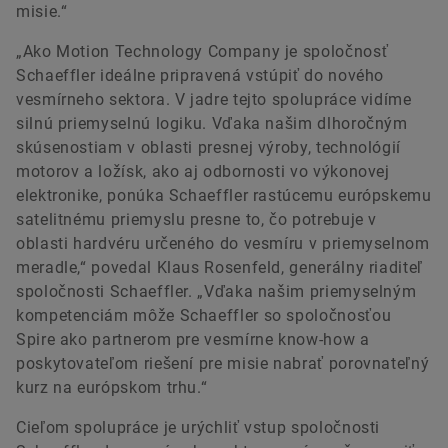
misie.“
Marianna Obšivanová
„Ako Motion Technology Company je spoločnosť
Communication & Branding Slovak Republic
Schaeffler ideálne pripravená vstúpiť do nového
Schaeffler Kysuce, spol. s r.o.
vesmírneho sektora. V jadre tejto spolupráce vidíme
Kysucké Nové Mesto
silnú priemyselnú logiku. Vďaka našim dlhoročným
skúsenostiam v oblasti presnej výroby, technológií
+421 41 420 - 5112 / 5110
motorov a ložísk, ako aj odbornosti vo výkonovej
+421 +421 0908 997 944
elektronike, ponúka Schaeffler rastúcemu európskemu
satelitnému priemyslu presne to, čo potrebuje v
obsivmri@schaeffler.com
oblasti hardvéru určeného do vesmíru v priemyselnom
meradle,“ povedal Klaus Rosenfeld, generálny riaditeľ
spoločnosti Schaeffler. „Vďaka našim priemyselným
kompetenciám môže Schaeffler so spoločnosťou
Spire ako partnerom pre vesmírne know-how a
poskytovateľom riešení pre misie nabrať porovnateľný
kurz na európskom trhu.“
Cieľom spolupráce je urýchliť vstup spoločnosti