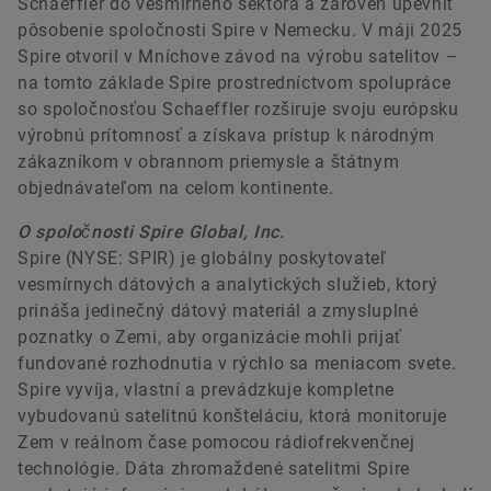
Schaeffler do vesmírneho sektora a zároveň upevniť
pôsobenie spoločnosti Spire v Nemecku. V máji 2025
Spire otvoril v Mníchove závod na výrobu satelitov –
na tomto základe Spire prostredníctvom spolupráce
so spoločnosťou Schaeffler rozširuje svoju európsku
výrobnú prítomnosť a získava prístup k národným
zákazníkom v obrannom priemysle a štátnym
objednávateľom na celom kontinente.
O spoločnosti Spire Global, Inc.
Spire (NYSE: SPIR) je globálny poskytovateľ
vesmírnych dátových a analytických služieb, ktorý
prináša jedinečný dátový materiál a zmysluplné
poznatky o Zemi, aby organizácie mohli prijať
fundované rozhodnutia v rýchlo sa meniacom svete.
Spire vyvíja, vlastní a prevádzkuje kompletne
vybudovanú satelitnú konšteláciu, ktorá monitoruje
Zem v reálnom čase pomocou rádiofrekvenčnej
technológie. Dáta zhromaždené satelitmi Spire