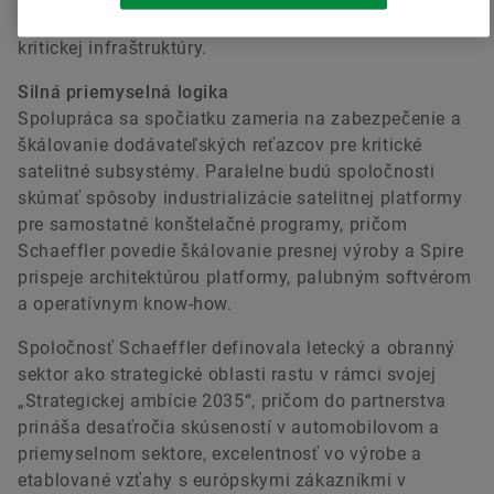
Heiko Eber
oblastiach obrany, počasia, civilnej bezpečnosti a
kritickej infraštruktúry.
Head of Investor Relations
Silná priemyselná logika
Schaeffler AG
Spolupráca sa spočiatku zameria na zabezpečenie a
Herzogenaurach
škálovanie dodávateľských reťazcov pre kritické
satelitné subsystémy. Paralelne budú spoločnosti
+49 9132 82-88125
skúmať spôsoby industrializácie satelitnej platformy
heiko.eber@schaeffler.com
pre samostatné konštelačné programy, pričom
Schaeffler povedie škálovanie presnej výroby a Spire
prispeje architektúrou platformy, palubným softvérom
a operatívnym know-how.
Spoločnosť Schaeffler definovala letecký a obranný
sektor ako strategické oblasti rastu v rámci svojej
„Strategickej ambície 2035“, pričom do partnerstva
prináša desaťročia skúseností v automobilovom a
priemyselnom sektore, excelentnosť vo výrobe a
etablované vzťahy s európskymi zákazníkmi v