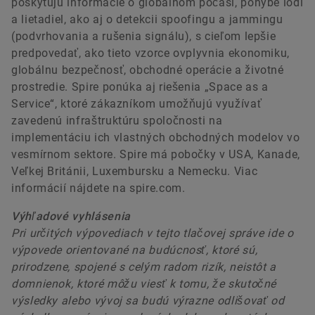
poskytujú informácie o globálnom počasí, pohybe lodí
a lietadiel, ako aj o detekcii spoofingu a jammingu
(podvrhovania a rušenia signálu), s cieľom lepšie
predpovedať, ako tieto vzorce ovplyvnia ekonomiku,
globálnu bezpečnosť, obchodné operácie a životné
prostredie. Spire ponúka aj riešenia „Space as a
Service“, ktoré zákazníkom umožňujú využívať
zavedenú infraštruktúru spoločnosti na
implementáciu ich vlastných obchodných modelov vo
vesmírnom sektore. Spire má pobočky v USA, Kanade,
Veľkej Británii, Luxembursku a Nemecku. Viac
informácií nájdete na spire.com.
Výhľadové vyhlásenia
Pri určitých výpovediach v tejto tlačovej správe ide o
výpovede orientované na budúcnosť, ktoré sú,
prirodzene, spojené s celým radom rizík, neistôt a
domnienok, ktoré môžu viesť k tomu, že skutočné
výsledky alebo vývoj sa budú výrazne odlišovať od