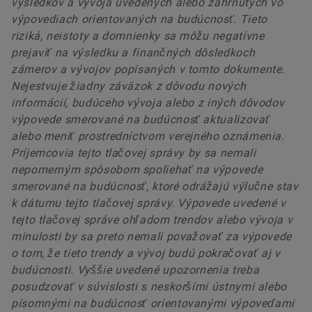
výsledkov a vývoja uvedených alebo zahrnutých vo
výpovediach orientovaných na budúcnosť. Tieto
riziká, neistoty a domnienky sa môžu negatívne
prejaviť na výsledku a finančných dôsledkoch
zámerov a vývojov popísaných v tomto dokumente.
Nejestvuje žiadny záväzok z dôvodu nových
informácií, budúceho vývoja alebo z iných dôvodov
výpovede smerované na budúcnosť aktualizovať
alebo meniť prostredníctvom verejného oznámenia.
Príjemcovia tejto tlačovej správy by sa nemali
nepomerným spôsobom spoliehať na výpovede
smerované na budúcnosť, ktoré odrážajú výlučne stav
k dátumu tejto tlačovej správy. Výpovede uvedené v
tejto tlačovej správe ohľadom trendov alebo vývoja v
minulosti by sa preto nemali považovať za výpovede
o tom, že tieto trendy a vývoj budú pokračovať aj v
budúcnosti. Vyššie uvedené upozornenia treba
posudzovať v súvislosti s neskoršími ústnymi alebo
písomnými na budúcnosť orientovanými výpoveďami