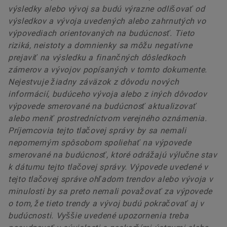
výsledky alebo vývoj sa budú výrazne odlišovať od
výsledkov a vývoja uvedených alebo zahrnutých vo
výpovediach orientovaných na budúcnosť. Tieto
riziká, neistoty a domnienky sa môžu negatívne
prejaviť na výsledku a finančných dôsledkoch
zámerov a vývojov popísaných v tomto dokumente.
Nejestvuje žiadny záväzok z dôvodu nových
informácií, budúceho vývoja alebo z iných dôvodov
výpovede smerované na budúcnosť aktualizovať
alebo meniť prostredníctvom verejného oznámenia.
Príjemcovia tejto tlačovej správy by sa nemali
nepomerným spôsobom spoliehať na výpovede
smerované na budúcnosť, ktoré odrážajú výlučne stav
k dátumu tejto tlačovej správy. Výpovede uvedené v
tejto tlačovej správe ohľadom trendov alebo vývoja v
minulosti by sa preto nemali považovať za výpovede
o tom, že tieto trendy a vývoj budú pokračovať aj v
budúcnosti. Vyššie uvedené upozornenia treba