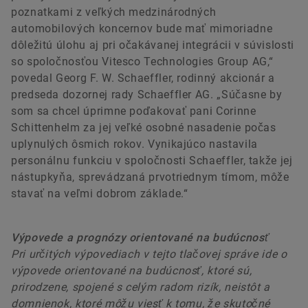
poznatkami z veľkých medzinárodných
automobilových koncernov bude mať mimoriadne
dôležitú úlohu aj pri očakávanej integrácii v súvislosti
so spoločnosťou Vitesco Technologies Group AG,“
povedal Georg F. W. Schaeffler, rodinný akcionár a
predseda dozornej rady Schaeffler AG. „Súčasne by
som sa chcel úprimne poďakovať pani Corinne
Schittenhelm za jej veľké osobné nasadenie počas
uplynulých ôsmich rokov. Vynikajúco nastavila
personálnu funkciu v spoločnosti Schaeffler, takže jej
nástupkyňa, sprevádzaná prvotriednym tímom, môže
stavať na veľmi dobrom základe.“
Výpovede a prognózy orientované na budúcnosť
Pri určitých výpovediach v tejto tlačovej správe ide o
výpovede orientované na budúcnosť, ktoré sú,
prirodzene, spojené s celým radom rizík, neistôt a
domnienok, ktoré môžu viesť k tomu, že skutočné