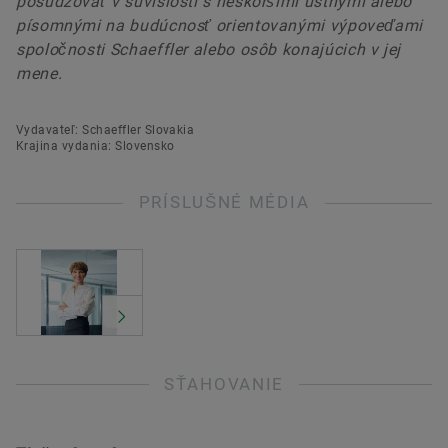
posudzovať v súvislosti s neskoršími ústnymi alebo
písomnými na budúcnosť orientovanými výpoveďami
spoločnosti Schaeffler alebo osôb konajúcich v jej
mene.
Vydavateľ: Schaeffler Slovakia
Krajina vydania: Slovensko
PRÍSLUŠNÉ MÉDIA
SŤAHOVANIE