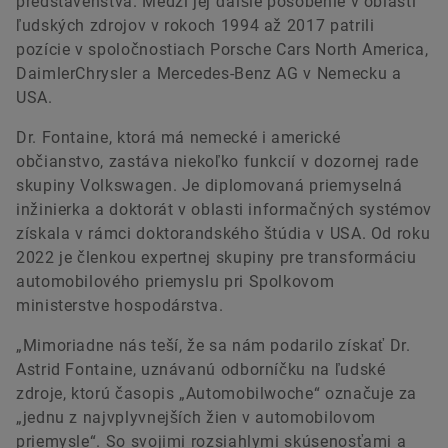
predstavenstva. Medzi jej ďalšie pôsobenie v oblasti
ľudských zdrojov v rokoch 1994 až 2017 patrili
pozície v spoločnostiach Porsche Cars North America,
DaimlerChrysler a Mercedes-Benz AG v Nemecku a
USA.
Dr. Fontaine, ktorá má nemecké i americké
občianstvo, zastáva niekoľko funkcií v dozornej rade
skupiny Volkswagen. Je diplomovaná priemyselná
inžinierka a doktorát v oblasti informačných systémov
získala v rámci doktorandského štúdia v USA. Od roku
2022 je členkou expertnej skupiny pre transformáciu
automobilového priemyslu pri Spolkovom
ministerstve hospodárstva.
„Mimoriadne nás teší, že sa nám podarilo získať Dr.
Astrid Fontaine, uznávanú odborníčku na ľudské
zdroje, ktorú časopis „Automobilwoche“ označuje za
„jednu z najvplyvnejších žien v automobilovom
priemysle“. So svojimi rozsiahlymi skúsenosťami a